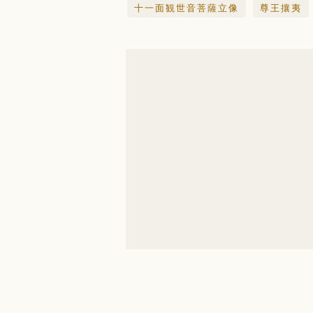
十一面観世音菩薩立像
尊王攘夷