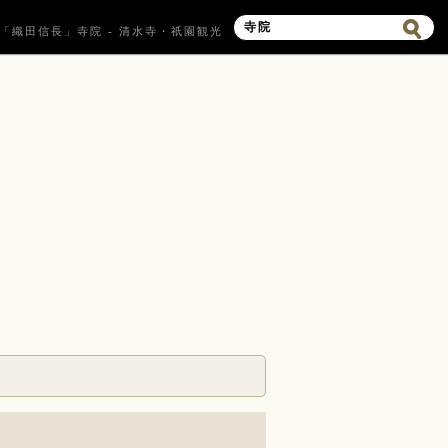
「織田信長」寺院 - 清水寺・祇園観光