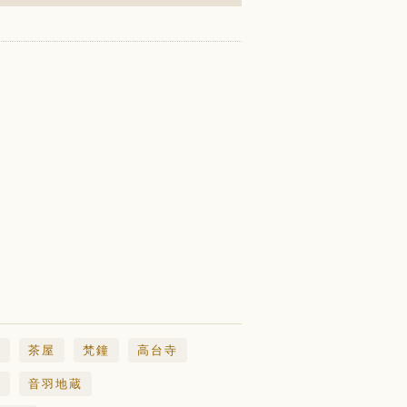
藩
茶屋
梵鐘
高台寺
仰
音羽地蔵