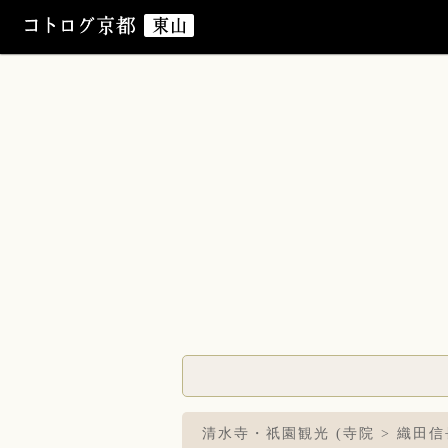
清水寺・祇園観光 (寺院 > 織田信