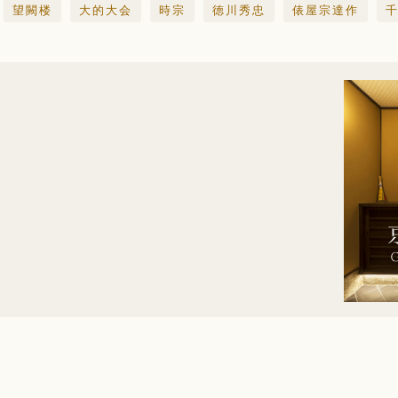
望闕楼
大的大会
時宗
徳川秀忠
俵屋宗達作