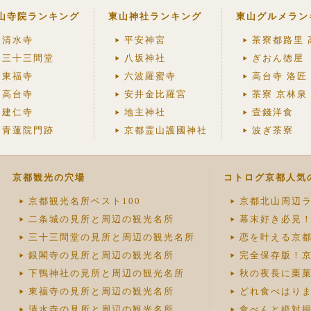
山寺院ランキング
東山神社ランキング
東山グルメラン
清水寺
平安神宮
茶寮都路里 
三十三間堂
八坂神社
ぎおん徳屋
東福寺
六波羅蜜寺
高台寺 洛匠
高台寺
安井金比羅宮
茶寮 京林泉
建仁寺
地主神社
壹錢洋食
青蓮院門跡
京都霊山護國神社
波ぎ茶寮
京都観光の穴場
コトログ京都人気
京都観光名所ベスト100
京都北山周辺ラ
二条城の見所と周辺の観光名所
幕末好き必見
三十三間堂の見所と周辺の観光名所
恋を叶える京
銀閣寺の見所と周辺の観光名所
完全保存版！
下鴨神社の見所と周辺の観光名所
秋の夜長に栗菓
東福寺の見所と周辺の観光名所
どれ食べはり
清水寺の見所と周辺の観光名所
食べんと絶対損