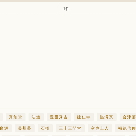
1
件
真如堂
法然
豊臣秀吉
建仁寺
臨済宗
会津
良源
長州藩
石橋
三十三間堂
空也上人
福徳信