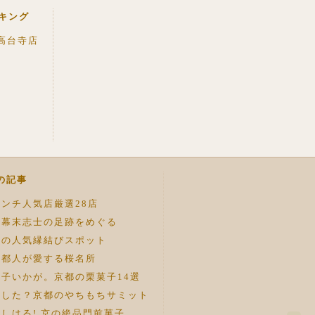
キング
高台寺店
の記事
ンチ人気店厳選28店
！幕末志士の足跡をめぐる
都の人気縁結びスポット
京都人が愛する桜名所
子いかが。京都の栗菓子14選
ました？京都のやちもちサミット
しはる! 京の絶品門前菓子